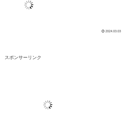
ウォルト・ディズニー・ワールド
へもアクセスよし （高画質動画
あり）
2024.03.03
スポンサーリンク