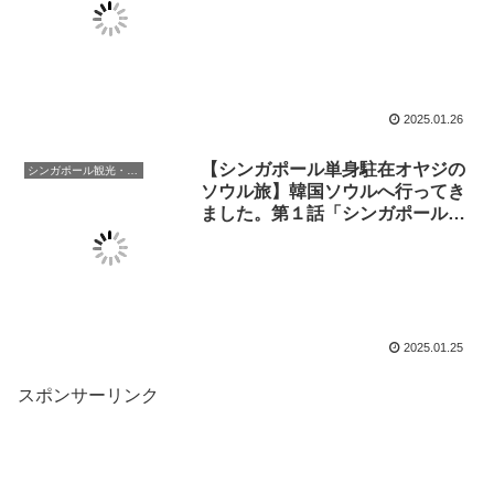
Sheraton Josun Seoul
Station」に泊まって「Lotte
mart」でお買い物（高画質動画あ
ります）
2025.01.26
【シンガポール単身駐在オヤジの
シンガポール観光・生活
ソウル旅】韓国ソウルへ行ってき
ました。第１話「シンガポール航
空ビジネスクラスへ仁川へ」（高
画質動画あります）
2025.01.25
スポンサーリンク