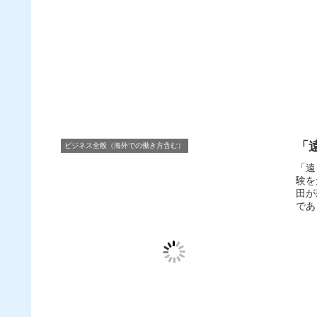
「
ビジネス全般（海外での働き方含む）
「遠
験を
田が
であ