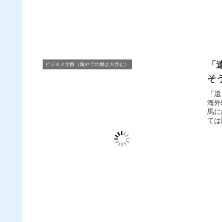
「
ビジネス全般（海外での働き方含む）
そ
「遠
海外
馬に
ては