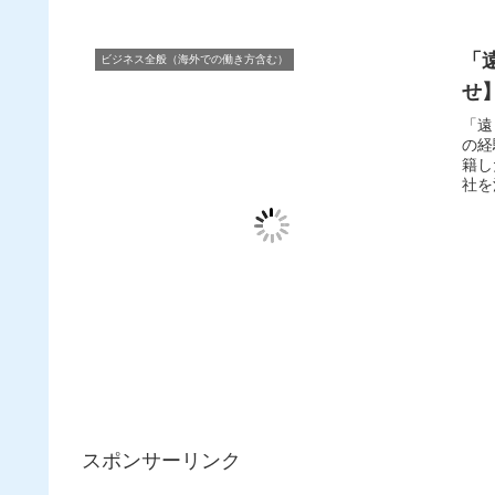
「
ビジネス全般（海外での働き方含む）
せ
「遠
の経
籍し
社を
スポンサーリンク