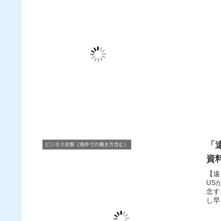
「
ビジネス全般（海外での働き方含む）
資
【遠
US
念す
し早