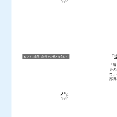
「
ビジネス全般（海外での働き方含む）
「遠
身の
ウ」
部長