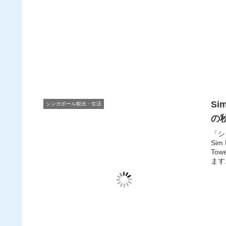
Si
シンガポール観光・生活
の
「シ
Si
To
ます