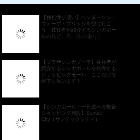
【独創性が凄い】ヘンダーソン・
ウェーブ・ブリッジを観に行こ
う 在住者が紹介するシンガポー
ルの見どころ （動画あり）
【プラザシンガプーラ】在住者が
紹介するシンガポールを代表する
ショッピングモール ここだけで
何でも揃います！
【シンガポール・一日遊べる複合
ショッピング施設】Suntec
City（サンテックシティ）