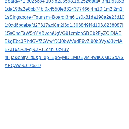
Board/@1.3026684,103.8203598,16.25z/data=!3m1!5s0x3
1da198a2e8bb74b:0x4550fe3324377466!4m10!1m2!2m1!
1sSingapore+Tourism+Board!3m6!1s0x31da198a2e23d10
1:0xd6bdebafd27317ac!8m2!3d1.303849!4d103.8238087!
15sChdTaW5nYXBvcmUgVG91cmlzbSBCb2FyZCIDiAE
BkgEbc3RhdGVfZGVwYXJ0bWVudF9vZl90b3VyaXNt4A
EA!16s%2Fg%2F11c4n_0z43?
hl=ja&entry=ttu&g_ep=EgoyMDI1MDEyMi4wIKXMDSoAS
AFQAw%3D%3D