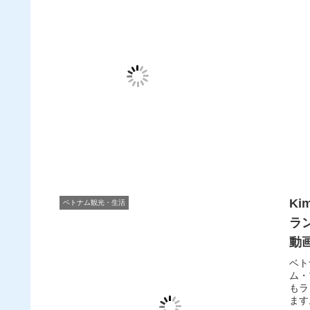
K
ベトナム観光・生活
ラ
動
ベト
ム・
もラ
ます