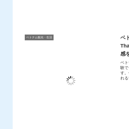
ベ
ベトナム観光・生活
T
感
ま
ベト
験で
す。
れる