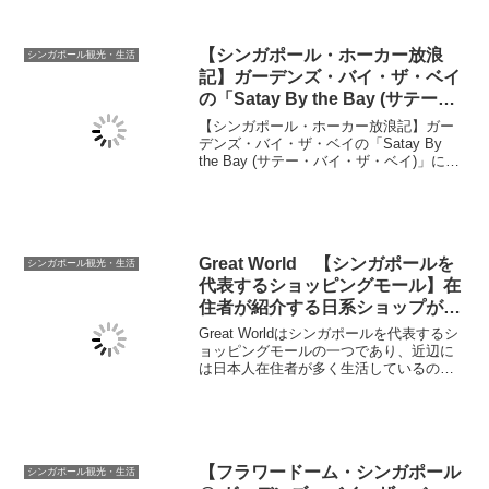
い。
【シンガポール・ホーカー放浪
シンガポール観光・生活
記】ガーデンズ・バイ・ザ・ベイ
の「Satay By the Bay (サテー・
バイ・ザ・ベイ)」に行ってみ
【シンガポール・ホーカー放浪記】ガー
た。 在住者が紹介するシンガポ
デンズ・バイ・ザ・ベイの「Satay By
the Bay (サテー・バイ・ザ・ベイ)」に行
ール
ってみました。シンガポール在住者がシ
ンガポール国民の胃袋を満たす場所「ホ
ーカーセンター」を紹介します。今回は
観光地のホーカーセンターを紹介しま
す。
Great World 【シンガポールを
シンガポール観光・生活
代表するショッピングモール】在
住者が紹介する日系ショップが最
も充実したモール
Great Worldはシンガポールを代表するシ
ョッピングモールの一つであり、近辺に
は日本人在住者が多く生活しているので
日系ショップがもっとも充実しているモ
ールです。シンガポール在住者がGreat
Worldを紹介します。
【フラワードーム・シンガポール
シンガポール観光・生活