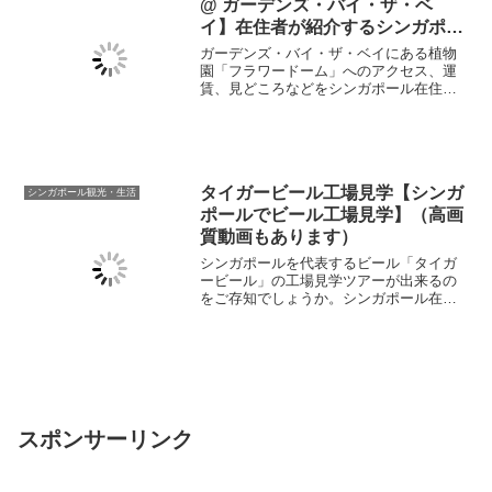
@ ガーデンズ・バイ・ザ・ベ
イ】在住者が紹介するシンガポー
ルのみどころ（高画質動画あり）
ガーデンズ・バイ・ザ・ベイにある植物
園「フラワードーム」へのアクセス、運
賃、見どころなどをシンガポール在住者
が紹介します。動画もあるので観光のご
参考にして頂けると幸いです。約780種類
の植物を観察できるフラワードームはシ
ンガポール観光の際にはぜひたちよって
頂きたいスポットの一つです。
タイガービール工場見学【シンガ
シンガポール観光・生活
ポールでビール工場見学】（高画
質動画もあります）
シンガポールを代表するビール「タイガ
ービール」の工場見学ツアーが出来るの
をご存知でしょうか。シンガポール在住
の筆者が実際にツアーに参加したのでそ
の様子をレポートします。動画もありま
す。ぜひご覧ください。
スポンサーリンク