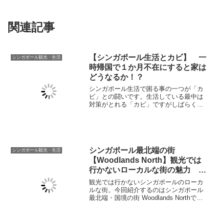
関連記事
【シンガポール生活とカビ】 一
シンガポール観光・生活
時帰国で１か月不在にすると家は
どうなるか！？
シンガポール生活で困る事の一つが「カ
ビ」との闘いです。生活している最中は
対策がとれる「カビ」ですがしばらく住
宅を不在にすると「カビ」は一体どのく
らい浸食するのでしょうか。今回一か月
留守にしたのちにシンガポールの自宅が
どのような状況になっていたのか？また
「カビ」対策に関して共有いたします。
シンガポール最北端の街
シンガポール観光・生活
【Woodlands North】観光では
行かないローカルな街の魅力
（高画質動画あります）
観光では行かないシンガポールのローカ
ルな街。今回紹介するのはシンガポール
最北端・国境の街 Woodlands Northで
す。シンガポール北のはしっこには何が
ある!?動画もあるのでぜひご覧くださ