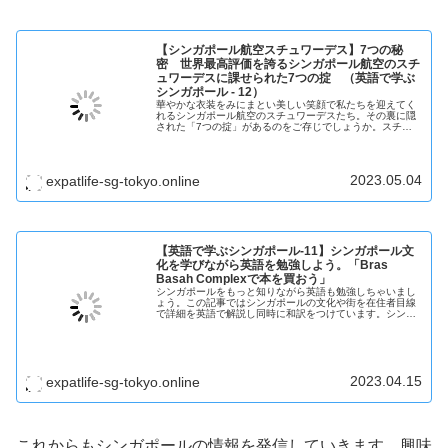
【シンガポール航空スチュワーデス】7つの秘
密 世界最高評価を誇るシンガポール航空のスチ
ュワーデスに課せられた7つの掟 （英語で学ぶ
シンガポール - 12）
華やかな衣装をみにまとい美しい笑顔で私たちを迎えてく
れるシンガポール航空のスチュワーデスたち。その裏に隠
された「7つの掟」があるのをご存じでしょうか。スチュ
ワーデスも楽じゃない!? ぜひご覧ください。
2023.05.04
expatlife-sg-tokyo.online
【英語で学ぶシンガポール-11】シンガポール文
化を学びながら英語を勉強しよう。「Bras
Basah Complexで本を買おう」
シンガポールをもっと知りながら英語も勉強しちゃいまし
ょう。この記事ではシンガポールの文化や街を在住者目線
で詳細を英語で解説し同時に和訳をつけています。シンガ
ポールと英語を同時に学びましょう。今回紹介するのは
「本の街」Bras Basah Complexです。
2023.04.15
expatlife-sg-tokyo.online
これからもシンガポールの情報を発信していきます。興味