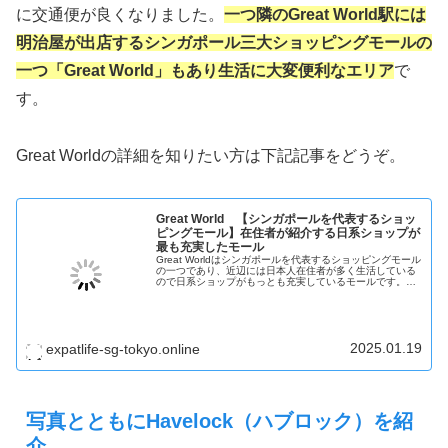
に交通便が良くなりました。
一つ隣のGreat World駅には
明治屋が出店するシンガポール三大ショッピングモールの
一つ「Great World」もあり生活に大変便利なエリア
で
す。
Great Worldの詳細を知りたい方は下記記事をどうぞ。
Great World 【シンガポールを代表するショッ
ピングモール】在住者が紹介する日系ショップが
最も充実したモール
Great Worldはシンガポールを代表するショッピングモール
の一つであり、近辺には日本人在住者が多く生活している
ので日系ショップがもっとも充実しているモールです。シ
ンガポール在住者がGreat Worldを紹介します。
2025.01.19
expatlife-sg-tokyo.online
写真とともにHavelock（ハブロック）を紹
介