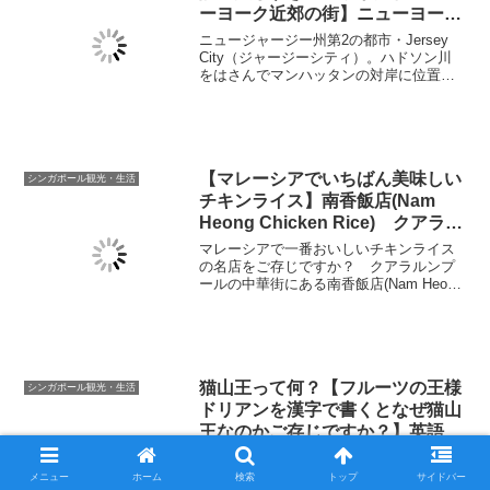
ーヨーク近郊の街】ニューヨーク
の夜景を眺めるベストエリア
ニュージャージー州第2の都市・Jersey
（高画質動画あり）
City（ジャージーシティ）。ハドソン川
をはさんでマンハッタンの対岸に位置す
るジャージーシティからの夜景は息をの
む美しさです。この記事ではジャージー
シティを紹介します。高画質動画もあり
ます。
【マレーシアでいちばん美味しい
シンガポール観光・生活
チキンライス】南香飯店(Nam
Heong Chicken Rice) クアラル
ンプールにあるチキンライスの名
マレーシアで一番おいしいチキンライス
店
の名店をご存じですか？ クアラルンプ
ールの中華街にある南香飯店(Nam Heong
Chicken Rice)のチキンライスは絶品で
す。サイドメニューも充実していて旨
い。ぜひ訪れてみてください。
猫山王って何？【フルーツの王様
シンガポール観光・生活
ドリアンを漢字で書くとなぜ猫山
王なのかご存じですか？】英語で
学ぶシンガポール – 14
「猫山王」というフルーツをご存じでし
ょうか。その正体は個性的な匂いで有名
メニュー
ホーム
検索
トップ
サイドバー