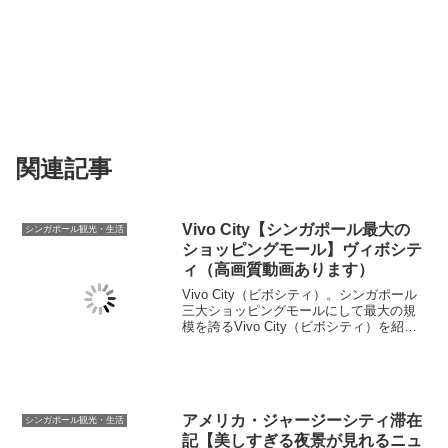
関連記事
Vivo City【シンガポール最大の
シンガポール観光・生活
ショッピングモール】ヴィボシテ
ィ（高画質動画あります）
Vivo City（ビボシティ）。シンガポール
三大ショッピングモールにして最大の規
模を誇るVivo City（ビボシティ）を紹介
します。セントーサの玄関口ハーバーフ
ロントにあり観光者にも便利な立地。高
画質動画もあります。ぜひご覧くださ
い。
アメリカ・ジャージーシティ滞在
シンガポール観光・生活
記【美しすぎる夜景が見れるニュ