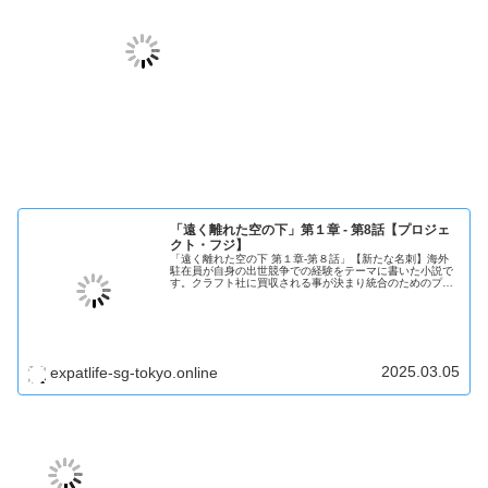
「遠く離れた空の下」第１章 - 第8話【プロジェ
クト・フジ】
「遠く離れた空の下 第１章-第８話」【新たな名刺】海外
駐在員が自身の出世競争での経験をテーマに書いた小説で
す。クラフト社に買収される事が決まり統合のためのプロ
ジェクト・フジのメンバーに選ばれた大和は懐かしいクラ
フトの会議室へ向かう。
2025.03.05
expatlife-sg-tokyo.online