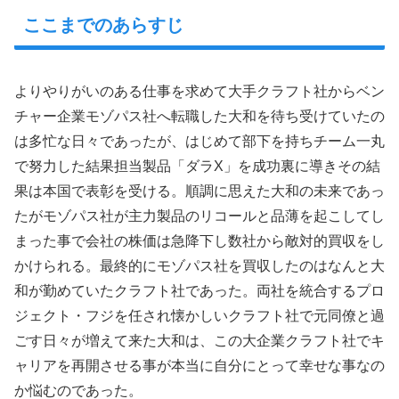
ここまでのあらすじ
よりやりがいのある仕事を求めて大手クラフト社からベン
チャー企業モゾパス社へ転職した大和を待ち受けていたの
は多忙な日々であったが、はじめて部下を持ちチーム一丸
で努力した結果担当製品「ダラX」を成功裏に導きその結
果は本国で表彰を受ける。順調に思えた大和の未来であっ
たがモゾパス社が主力製品のリコールと品薄を起こしてし
まった事で会社の株価は急降下し数社から敵対的買収をし
かけられる。最終的にモゾパス社を買収したのはなんと大
和が勤めていたクラフト社であった。両社を統合するプロ
ジェクト・フジを任され懐かしいクラフト社で元同僚と過
ごす日々が増えて来た大和は、この大企業クラフト社でキ
ャリアを再開させる事が本当に自分にとって幸せな事なの
か悩むのであった。