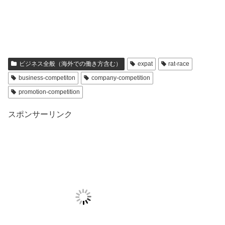
ビジネス全般（海外での働き方含む）
expat
rat-race
business-competiton
company-competition
promotion-competition
スポンサーリンク