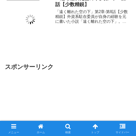
話【少数精鋭】
「遠く離れた空の下」第2章-第8話【少数
精鋭】外資系駐在委員が自身の経験を元
に書いた小説「遠く離れた空の下」。新
製品「キボウ」製品担当者の座を勝ち取
った大和であったが限られた人員で「キ
ボウ」を成功させる課題に取り組むこと
になる。
スポンサーリンク
メニュー
ホーム
検索
トップ
サイドバー