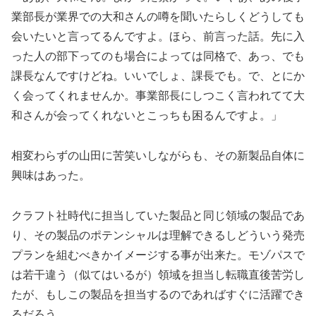
業部長が業界での大和さんの噂を聞いたらしくどうしても
会いたいと言ってるんですよ。ほら、前言った話。先に入
った人の部下ってのも場合によっては同格で、あっ、でも
課長なんですけどね。いいでしょ、課長でも。で、とにか
く会ってくれませんか。事業部長にしつこく言われてて大
和さんが会ってくれないとこっちも困るんですよ。」
相変わらずの山田に苦笑いしながらも、その新製品自体に
興味はあった。
クラフト社時代に担当していた製品と同じ領域の製品であ
り、その製品のポテンシャルは理解できるしどういう発売
プランを組むべきかイメージする事が出来た。モゾパスで
は若干違う（似てはいるが）領域を担当し転職直後苦労し
たが、もしこの製品を担当するのであればすぐに活躍でき
るだろう。