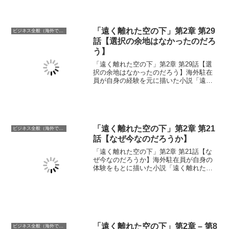
ちであった。
「遠く離れた空の下」第2章 第29
ビジネス全般（海外での働き方含む）
話【選択の余地はなかったのだろ
う】
「遠く離れた空の下」第2章 第29話【選
択の余地はなかったのだろう】海外駐在
員が自身の経験を元に描いた小説「遠く
離れた空の下」。悲願の役員に就任した
宇月。そのマネジメントに注目が集まる
のであった。派閥を固めトップダウンな
マネジメントを強化するのであろうか。
「遠く離れた空の下」第2章 第21
ビジネス全般（海外での働き方含む）
話【なぜ今なのだろうか】
「遠く離れた空の下」第2章 第21話【な
ぜ今なのだろうか】海外駐在員が自身の
体験をもとに描いた小説「遠く離れた空
の下。」いよいよ発売されて新製品「キ
ボウ」は大成功をおさめ大和は社内での
発言力を増していく。一方黒馬はトラブ
ルを抱えることになる。
「遠く離れた空の下」第2章 – 第8
ビジネス全般（海外での働き方含む）