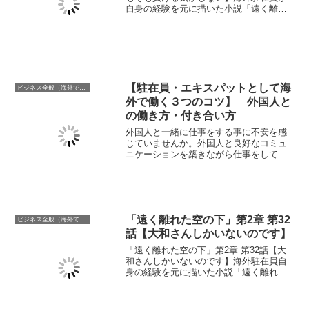
自身の経験を元に描いた小説「遠く離れ
た空の下」。黒馬の提案するキボウサポ
ート設立を阻止すべく梨田へ交渉する大
和だが交渉は失敗に終わった。大和とチ
ームは大きな岐路に立たされる。
【駐在員・エキスパットとして海
ビジネス全般（海外での働き方含む）
外で働く３つのコツ】 外国人と
の働き方・付き合い方
外国人と一緒に仕事をする事に不安を感
じていませんか。外国人と良好なコミュ
ニケーションを築きながら仕事をしてい
くにはコツがあります。本日は特に重要
な「３つのコツ」を駐在員の筆者が紹介
します。
「遠く離れた空の下」第2章 第32
ビジネス全般（海外での働き方含む）
話【大和さんしかいないのです】
「遠く離れた空の下」第2章 第32話【大
和さんしかいないのです】海外駐在員自
身の経験を元に描いた小説「遠く離れた
空の下」すべての権力を握った梨田は宇
月派閥メンバーへの執拗な攻撃を開始し
た。最初に標的となったのは営業部長た