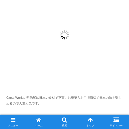
Great Worldの明治屋は日本の食材で充実。お惣菜もお手頃価格で日本の味を楽し
めるので大変人気です。
メリット
メニュー
ホーム
検索
トップ
サイドバー