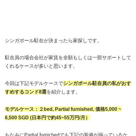
シンガポール駐在が決まったら家探しです。
駐在員の場合会社が家賃を全額もしくは一部サポートして
くれるケースが多いと思います。
今回は下記モデルケースで
シンガポール駐在員の私がおす
す
めするコンド8選
を紹介します。
モデルケース：２bed, Partial furnished, 価格5,000 ~
6,500 SGD (日本円で約45~55万円/月）
ちなみにPartial furnichedでも下記の装備が揃っているケ