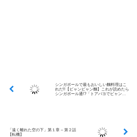
シンガポールで最もおいしい麵料理はこ
れだ!!【ビャンビャン麵】これが読めたら
シンガポール通!?「トアパヨでビャンビ
ャン麵を楽しもう!!」
「遠く離れた空の下」第１章 – 第２話
【転機】