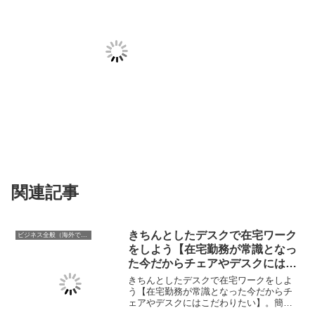
関連記事
きちんとしたデスクで在宅ワーク
ビジネス全般（海外での働き方含む）
をしよう【在宅勤務が常識となっ
た今だからチェアやデスクにはこ
だわりたい】
きちんとしたデスクで在宅ワークをしよ
う【在宅勤務が常識となった今だからチ
ェアやデスクにはこだわりたい】。簡易
なテーブルで仕事をしていても効率が上