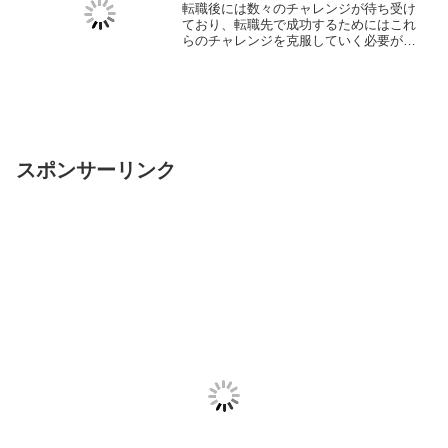
職時に想定されるチャレンジ
転職後には数々のチャレンジが待ち受け
ており、転職先で成功するためにはこれ
らのチャレンジを克服していく必要があ
ります。今回は最大のチャレンジの一つ
である「プレッシャー」に関して考察
し、その対策を共有いたします。転職経
験3回の筆者の経験も参考にこの記事を記
載しています。
スポンサーリンク