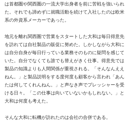
は首都圏や関西圏の一流大学出身者を前に苦戦を強いられ
た。それでも諦めずに就職活動を続けて入社したのは欧米
系の外資系メーカーであった。
地元を離れ関西圏で営業をスタートした大和は毎日得意先
を訪れては自社製品の販促に努めた。しかしながら大和に
は自分自身が毎日行っている業務そのものに疑問を感じて
いた。自分でなくても誰でも替えがきく仕事。得意先では
製品の知識よりも人間関係が重視される。「そんなんええ
ねん。」と製品説明をする度何度も顧客から言われ「あん
たは何してくれんねん。」と声なき声でプレッシャーを受
ける日々。「この仕事は向いていないかもしれない。」と
大和は何度も考えた。
そんな大和に転機が訪れたのは会社の合併である。