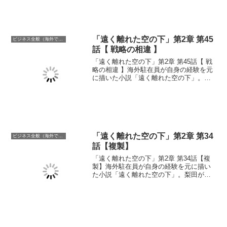
がりません。せっかく自宅で仕事をする
機会が増えた今だからこそこだわりのオ
フィス家具を購入しましょう。
「遠く離れた空の下」第2章 第45
ビジネス全般（海外での働き方含む）
話【 戦略の相違 】
「遠く離れた空の下」第2章 第45話【 戦
略の相違 】海外駐在員が自身の経験を元
に描いた小説「遠く離れた空の下」。
淡々と業務をこなす大和。そして製品企
画担当者にとって大事な時期がやってき
た。キボウ製品戦略を確定しなければい
けないのであった。
「遠く離れた空の下」第2章 第34
ビジネス全般（海外での働き方含む）
話【複製】
「遠く離れた空の下」第2章 第34話【複
製】海外駐在員が自身の経験を元に描い
た小説「遠く離れた空の下」。梨田が事
業部長に就任したことによってパワーバ
ランスの大きな変化を遂げた事業部は混
乱の中にあった。そしてチームキボウも
その波へ巻き込まれようとしていた。