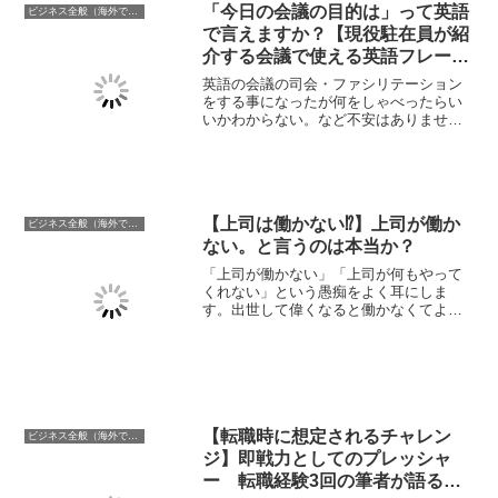
「今日の会議の目的は」って英語
ビジネス全般（海外での働き方含む）
で言えますか？【現役駐在員が紹
介する会議で使える英語フレーズ
②】覚えて会議ですぐ使える!!
英語の会議の司会・ファシリテーション
をする事になったが何をしゃべったらい
いかわからない。など不安はありません
か。毎日英語で多くの会議のファシリテ
ーションを実施している現役駐在員の筆
者が「覚えてすぐに使える英語フレーズ
②」会議編を紹介します。今回は会議の
目的の伝え方です。
【上司は働かない⁉】上司が働か
ビジネス全般（海外での働き方含む）
ない。と言うのは本当か？
「上司が働かない」「上司が何もやって
くれない」という愚痴をよく耳にしま
す。出世して偉くなると働かなくてよく
なるのでしょうか？本当にあなたの上司
は働かないのでしょうか？自身の経験を
交え「上司の仕事量」の変化や、なぜ誤
解が生じるのかに関して解説します。
【転職時に想定されるチャレン
ビジネス全般（海外での働き方含む）
ジ】即戦力としてのプレッシャ
ー 転職経験3回の筆者が語る転