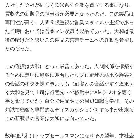
入社した会社が同じく欧米系の企業を買収する事になり、
買収先の新製品の担当者が必要となったのだ。この製品は
専門性が高く、人間関係重視の営業スタイルが主流であっ
た当時においては営業マンが嫌う製品であった。大和は最
後の賭けだと思いこの製品の営業チームへの異動を希望し
たのだった。
この選択は大和にとって最善であった。人間関係を構築す
るために無理に顧客に迎合したりプロ野球の結果や顧客と
の会話のネタを探す事よりも（顧客との会話がすぐ途絶え
る大和を見て上司は得意先への移動中にAMラジオを聴く
事を命じていた）自分で製品やその周辺知識を学び、その
知識で顧客と専門的なディスカッションをする事が出来る
この新製品の営業は大和には向いていた。
数年後大和はトップセールスマンになりその翌年、本社企