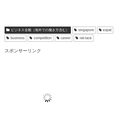
ビジネス全般（海外での働き方含む）
singapore
expat
business
competition
career
rat-race
スポンサーリンク