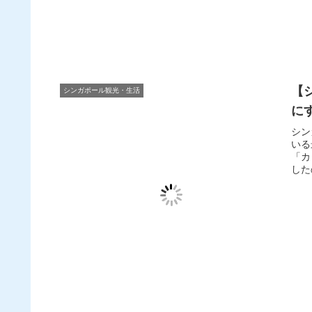
【
シンガポール観光・生活
に
シン
いる
「カ
した
また