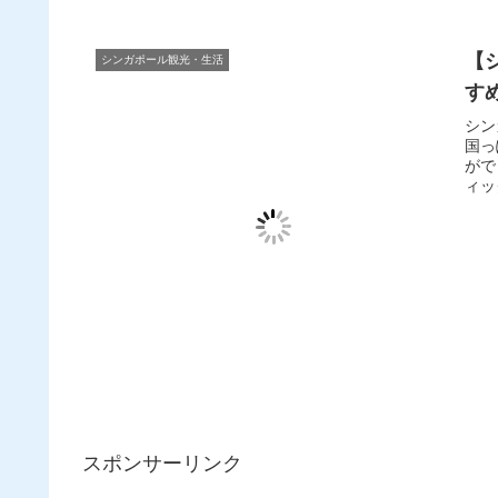
【
シンガポール観光・生活
す
シン
国っ
がで
ィッ
スポンサーリンク