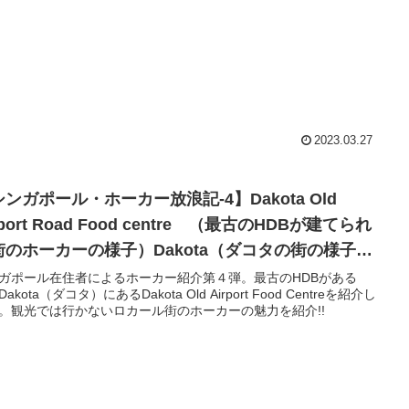
2023.03.27
ンガポール・ホーカー放浪記-4】Dakota Old
rport Road Food centre （最古のHDBが建てられ
街のホーカーの様子）Dakota（ダコタの街の様子を
りたい方にもおすすめ‼）
ガポール在住者によるホーカー紹介第４弾。最古のHDBがある
akota（ダコタ）にあるDakota Old Airport Food Centreを紹介し
。観光では行かないロカール街のホーカーの魅力を紹介!!