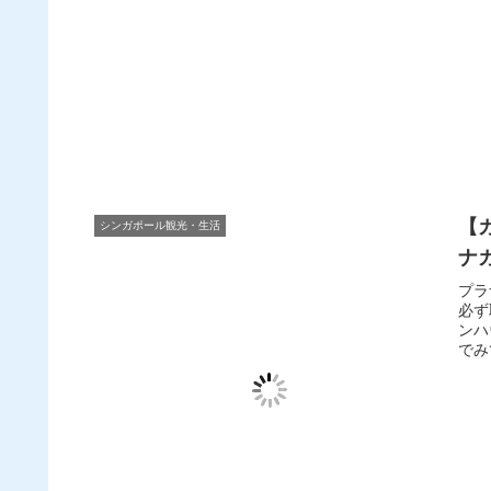
【
シンガポール観光・生活
ナ
プラ
必ず
ンハ
でみ
い。