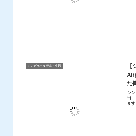
【シ
シンガポール観光・生活
Ai
た
知
シン
街、D
ます