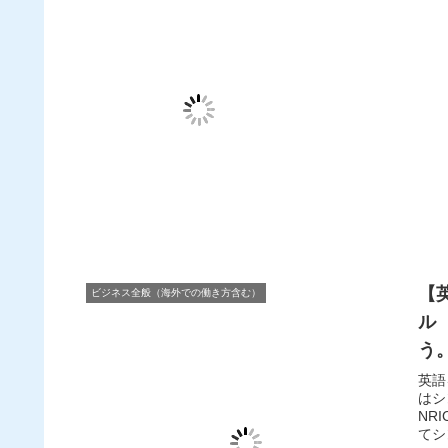
【
ビジネス全般（海外での働き方含む）
ル
う。
英語
はシ
NR
てシ