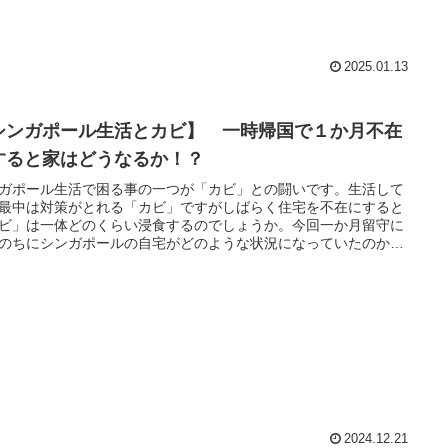
2025.01.13
シンガポール生活とカビ】 一時帰国で１か月不在
すると家はどうなるか！？
ガポール生活で困る事の一つが「カビ」との闘いです。生活して
最中は対策がとれる「カビ」ですがしばらく住宅を不在にすると
ビ」は一体どのくらい浸食するのでしょうか。今回一か月留守に
のちにシンガポールの自宅がどのような状況になっていたのか？
「カビ」対策に関して共有いたします。
2024.12.21