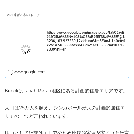
MRT東部の街べドック
https://www.google.com/maps/place/1%C2%B
019’25.0%22N+103%C2%B055’38.4%22E/@1.
3236,103.927339,12z/data=!4m5!3m4!1s0x0:0
x2a1a7483368aced4!8m2!3d1.3236!4d103.92
7339?hl=en
www.google.com
BedokはTanah Merah地区にある計画的住居エリアです。
人口は25万人を超え、シンガポール最大の計画的居住エ
リアの一つと言われています。
理由としては郊外エリアのため比較的家賃が安く（とは言