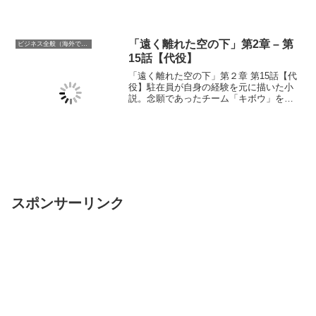
を経験した私が「バーチャル駐在」のメ
リット・デメリットをお伝えします。
「遠く離れた空の下」第2章 – 第
ビジネス全般（海外での働き方含む）
15話【代役】
「遠く離れた空の下」第２章 第15話【代
役】駐在員が自身の経験を元に描いた小
説。念願であったチーム「キボウ」を立
ち上げた大和は宇月の対立派閥である田
中から飲み会の誘いを受ける。そこで事
業部の内情と忠告を受ける。忠告の内容
は。
スポンサーリンク