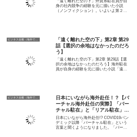
「遠く離れた空の下」外資系駐在員が自
身の社内競争の経験を元に描いた小説
（ノンフィクション）。いよいよ第２章
スタート。「笹塚 金曜 夜７時」。クラフ
ト社でともに働いた元同僚山田からの連
絡を受け近況報告がてら会う事になった
大和だが。
「遠く離れた空の下」第2章 第29
ビジネス全般（海外での働き方含む）
話【選択の余地はなかったのだろ
う】
「遠く離れた空の下」第2章 第29話【選
択の余地はなかったのだろう】海外駐在
員が自身の経験を元に描いた小説「遠く
離れた空の下」。悲願の役員に就任した
宇月。そのマネジメントに注目が集まる
のであった。派閥を固めトップダウンな
マネジメントを強化するのであろうか。
日本にいながら海外赴任！？【バ
ビジネス全般（海外での働き方含む）
ーチャル海外赴任の実際】「バー
チャル駐在」と「リアル駐在」両
方を経験してわかったメリット・
日本にいながら海外赴任!? COVID19パン
デメリット
デミック以降「バーチャル駐在」という
言葉と聞くようになりました。「バーチ
ャル駐在」と現役「リアル駐在」の両方