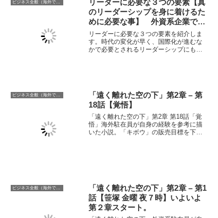
リーダーに必要な３つの要素【真
ビジネス全般（海外での働き方含む）
のリーダーシップを身に着けるた
めに必要な事】 外資系企業で10
年以上リーダーを務め現在海外駐
リーダーに必要な３つの要素を紹介しま
在中の筆者が語るリーダーシップ
す。時代の変化が早く、国際化が進むな
かで必要とされるリーダーシップにも変
とは
化がみられてきました。外資系企業で海
外駐在員を勤める筆者が「リーダーシッ
プ」に関する３つの提言を紹介します。
「遠く離れた空の下」第2章 – 第
ビジネス全般（海外での働き方含む）
18話【覚悟】
「遠く離れた空の下」第2章 第18話「覚
悟」海外駐在員が自身の経験を参考に描
いた小説。「キボウ」の販売目標を下げ
ざるをえなくなった事を受け役員会議に
臨む大和。宇月の承認を得ることは最後
まで出来ずに臨んだ会議の結果はどうな
るのか。
「遠く離れた空の下」第2章 – 第1
ビジネス全般（海外での働き方含む）
話【笹塚 金曜 夜７時】いよいよ
第２章スタート。