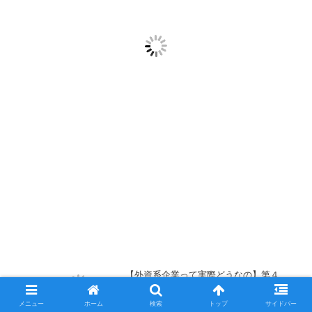
【外資系企業って実際どうなの】第４
弾 現役外資系企業社員が明かす外資系
企業の実際・リアル
メニュー
ホーム
検索
トップ
サイドバー